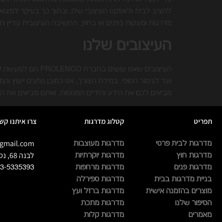
להציב לבית ולאפקט העיצובי שלו, ובתוך כך בעיקר למצו
מדרגות ומעקות בפנים או בחוץ, החשיבה העיצובית עדיין חי
העיצובים שלנו
העיצובים שאנו ע
ועד לגימור הסופי. במידת הצורך, אנו כמובן נותנים ייעוץ ו
מביאים לכם את הידע והידיים המנוסות, ואתם מביאים את הד
תפריט
קטלוג מדרגות
צרו איתנו קש
gmail.com
מדרגות לבית פרטי
מדרגות מעוצבות
לבנה 68, נס הרים
מדרגות חוץ
מדרגות יוקרתיות
מדרגות פנים
מדרגות מרחפות
3-5335393
בניית מדרגות בבית
מדרגות ספירלה
מוצרים בהזמנה אישית
מדרגות ברזל ועץ
הסיפור שלנו
מדרגות מתכת
מאמרים
מדרגות קלות