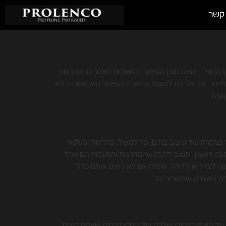
 קשר
הסופי – והוא כמובן העיצוב. בשאלות האחרות, הנוגעות
נינו – אך אל לנו לטעות, מלאכת העיצוב היא חשובה לא
עה).
ד במקרה של עיצוב בתים; כך למשל, מדרגות ומעקות
ים במבט ראשון. חשוב להבין שהמדרגות והמעקות הם אחד
סה לבית או לדירה, ואפילו אם לא רואים אותם כלל
ת האווירה שתשרור בו.
על האופי הייחודי שלכם ועל הסטנדרטים שאתם רוצים