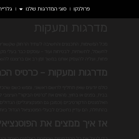
לתוכן
פרולנקו
סוגי המדרגות שלנו
גלריית
מדרגות ומעקות
מכל המשימות, התכנונים והחשיבה לעתיד הרחוק שקשורים בב
לחשמל, לתשתיות, לבטיחות ועוד – עוסקים כבר בעלי מקצו
פחות, ועליה להעסיק אותנו במשך זמן רב אם ברצוננו להשי
מדרגות ומעקות – כרטיס הכ
כולם יודעים שאין תחליף לרושם ראשוני, וממש כשם שהכלל
בבית, בפנים או בחוץ, מהווים את "כרטיס הביקור" העיצובי 
האלמנטים הדקורטיביים (וכמובן גם הפונקציונליים) הגדולי
בהתחלה, הם עדיין נחשבים לבעלי הפוטנציאל הגדול ביות
אז איך ממצים את הפוטנציאל
כדי לנצל את כל ההזדמנויות שטמונות באלמנט האחד והגד