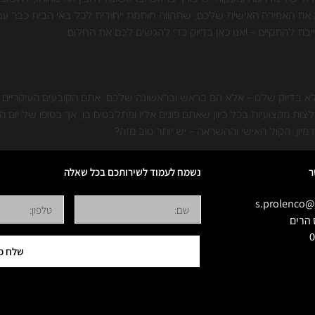
א את האמירה האישית שלכם, שתהווה חותמת ייחודית לכל באי הבית כבר ע
יבת להתקיים – ואנו כאן בדיוק כדי להגשים לכם את החלום.
ושים בחברת PROLENCO הם למעשה לא בדיוק שלנו – אלא הם בראש ובראשונה שלכם. אתם הקו
המלצות מקצועיות בכל כיוון שאתם פונים אליו ומתלבטים בו, אך בסופו של יום 
מיון, הקול האישי וההשראה – יש יותר טוב מזה?
ר
נשמח לעמוד לשירותכם בכל שאלה
s.prolenco@
0
שלח פ